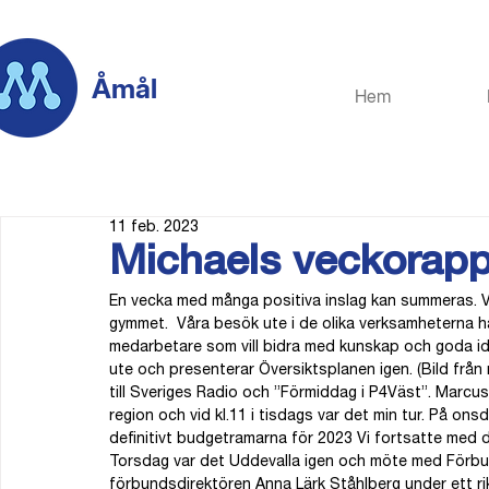
Åmål
Hem
11 feb. 2023
Michaels veckorapp
En vecka med många positiva inslag kan summeras. 
gymmet.  Våra besök ute i de olika verksamheterna har
medarbetare som vill bidra med kunskap och goda id
ute och presenterar Översiktsplanen igen. (Bild från
till Sveriges Radio och ”Förmiddag i P4Väst”. Marcus
region och vid kl.11 i tisdags var det min tur. På o
definitivt budgetramarna för 2023 Vi fortsatte med
Torsdag var det Uddevalla igen och möte med Förbund
förbundsdirektören Anna Lärk Ståhlberg under ett rik