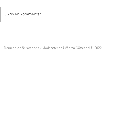
Skriv en kommentar...
Michaels veckorapport v.22
Michaels v
Denna sida är skapad av Moderaterna i Västra Götaland © 2022