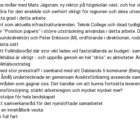
ika nivåer med Mats Jägstam, ny rektor på högskolan väst, och hur vi
g. Bra för den enskilde och oerhört viktigt för regionen och dess utv
sta grad i detta arbete.
t som aktuella infrastrukturärenden, Teknik College och ökad tydligh
er ”Position papers” i större utsträckning användas i detta arbete. Det 
bundsdirektör) och Peter Eriksson (M), ordförande i direktionen, ro
ästa sätt
t Folkhälsoråd där stor vikt lades vid fastställande av budget- samt
khälsa är viktigt - och uppnås genom en hel ”drös” av aktiviteter. Ä
folkhälsostrateg
med stor pressträff i samband med att Dalslands 5 kommuner (Bengt
h Åmål) undertecknade en gemensam Avsiktsförklaring avseende sa
mråden som gagnar oss. Det handlar om att kunna fortsätta leverer
nsförsörjning, stärkt arbetsregion och mycket mycket mer!!
ilstolpe för hela landskapet
t samverkansråd för det nyinstiftade samarbetet
 en innehållsrik vecka
 full fart