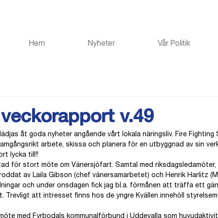
Hem
Nyheter
Vår Politik
 veckorapport v.49
 glädjas åt goda nyheter angående vårt lokala näringsliv. Fire Fighti
amgångsrikt arbete, skissa och planera för en utbyggnad av sin verk
t lycka till!!
stad för stort möte om Vänersjöfart. Samtal med riksdagsledamöter, r
roddat av Laila Gibson (chef vänersamarbetet) och Henrik Harlitz (M)
ingar och under onsdagen fick jag bl.a. förmånen att träffa ett g
 Trevligt att intresset finns hos de yngre Kvällen innehöll styrelsem
möte med Fyrbodals kommunalförbund i Uddevalla som huvudaktivite