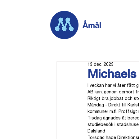
Åmål
13 dec. 2023
Michaels
I veckan har vi åter fått
AB kan, genom oerhört fr
Riktigt bra jobbat och stor
Måndag - Direkt till Karl
kommuner m.fl. Proffsigt 
Tisdag ägnades åt beredn
studiebesök i stadshuset.
Dalsland
Torsdag hade Direktions