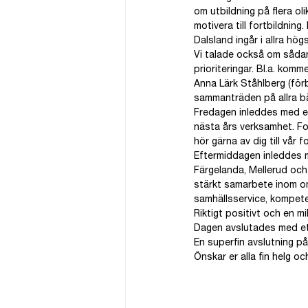
om utbildning på flera ol
motivera till fortbildnin
Dalsland ingår i allra hög
Vi talade också om sådan
prioriteringar. Bl.a. komm
Anna Lärk Ståhlberg (för
sammanträden på allra b
Fredagen inleddes med et
nästa års verksamhet. Fol
hör gärna av dig till vår 
Eftermiddagen inleddes 
Färgelanda, Mellerud oc
stärkt samarbete inom o
samhällsservice, kompete
Riktigt positivt och en m
Dagen avslutades med et
En superfin avslutning på
Önskar er alla fin helg och