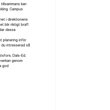
 tillsammans kan 
eckling. Campus 
et i direktionens 
blir riktigt bra!!!.
ddar dessa 
 planering inför 
r du intresserad så 
sfors, Dals-Ed, 
mverkan genom 
a god 