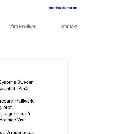
moderaterna.se
Våra Politiker
Kontakt
ng Systems Sweden 
samhet i Åmål. 
edare, trafikverk, 
, ordf..
äng ungdomar på 
öte med Visit 
t. Vi resonerade 