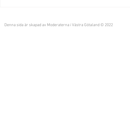
"Vi har kraften att fortsätta
Provinstidn
leda Åmål!"
kandidatlis
Denna sida är skapad av Moderaterna i Västra Götaland © 2022