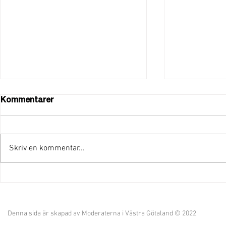
Kommentarer
Skriv en kommentar...
"Vi har kraften att fortsätta
Provinstidn
leda Åmål!"
kandidatlis
Denna sida är skapad av Moderaterna i Västra Götaland © 2022