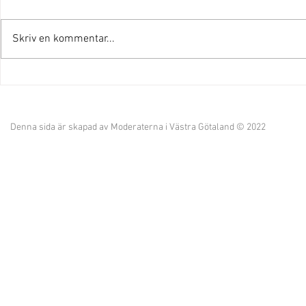
Skriv en kommentar...
"Vi har kraften att fortsätta
Provinstidn
leda Åmål!"
kandidatlis
Denna sida är skapad av Moderaterna i Västra Götaland © 2022