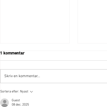
1 kommentar
Skriv en kommentar...
"Vi har kraften att fortsätta
Provinstidn
Sortera efter:
Nyast
leda Åmål!"
kandidatlis
Guest
08 dec. 2025