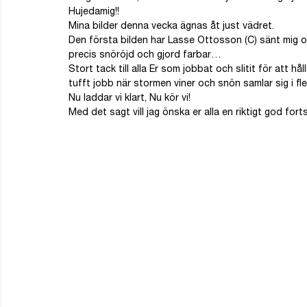
Hujedamig!!
Mina bilder denna vecka ägnas åt just vädret.
Den första bilden har Lasse Ottosson (C) sänt mig oc
precis snöröjd och gjord farbar…
Stort tack till alla Er som jobbat och slitit för att 
tufft jobb när stormen viner och snön samlar sig i fl
Nu laddar vi klart, Nu kör vi!
Med det sagt vill jag önska er alla en riktigt god for