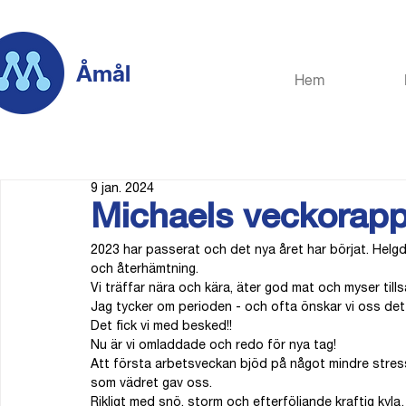
Åmål
Hem
9 jan. 2024
Michaels veckorapp
2023 har passerat och det nya året har börjat. Helgda
och återhämtning.
Vi träffar nära och kära, äter god mat och myser till
Jag tycker om perioden - och ofta önskar vi oss det dä
Det fick vi med besked!!
Nu är vi omladdade och redo för nya tag!
Att första arbetsveckan bjöd på något mindre stre
som vädret gav oss.
Rikligt med snö, storm och efterföljande kraftig kyl