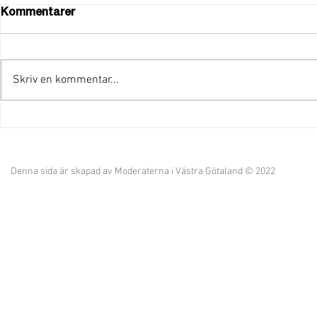
Kommentarer
Skriv en kommentar...
"Vi har kraften att fortsätta
Provinstidn
leda Åmål!"
kandidatlis
Denna sida är skapad av Moderaterna i Västra Götaland © 2022