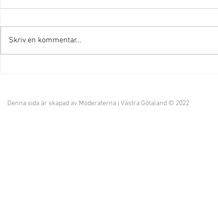
Skriv en kommentar...
"Vi har kraften att fortsätta
Provinstidn
leda Åmål!"
kandidatlis
Denna sida är skapad av Moderaterna i Västra Götaland © 2022